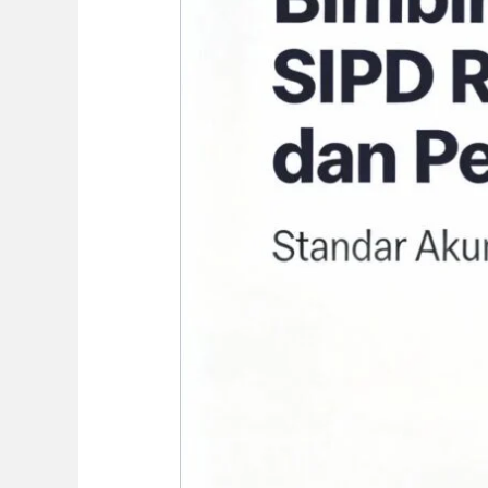
RI
Implementasi
Modul
Akuntansi
dan
Pelaporan
(AKLAP)