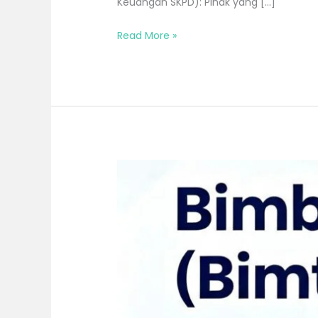
Keuangan SKPD): Pihak yang […]
Read More »
Bimtek
Penerapan
Sistem
Informasi
Pemerintahan
Daerah
Republik
Indonesia
(SIPD