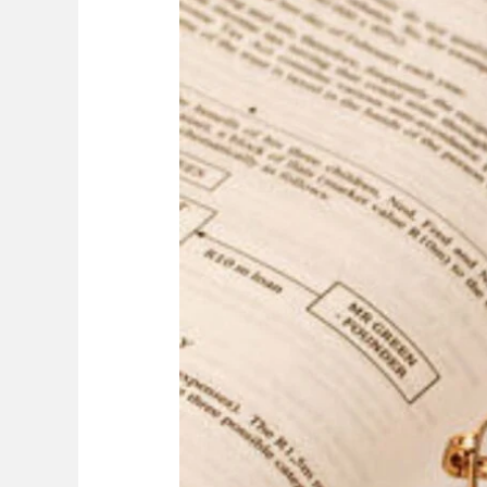
Bimtek
Perizinan
dan
Penanaman
Modal