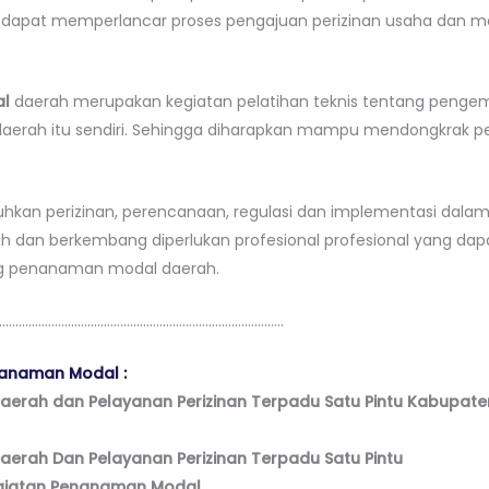
ga dapat memperlancar proses pengajuan perizinan usaha dan me
al
daerah merupakan kegiatan pelatihan teknis tentang pen
daerah itu sendiri. Sehingga diharapkan mampu mendongkrak p
uhkan perizinan, perencanaan, regulasi dan implementasi dala
dan berkembang diperlukan profesional profesional yang dap
ng penanaman modal daerah.
…………………………………………………………………………….
enanaman Modal :
rah dan Pelayanan Perizinan Terpadu Satu Pintu Kabupat
rah Dan Pelayanan Perizinan Terpadu Satu Pintu
giatan Penanaman Modal