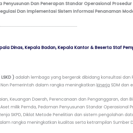
 Penyusunan Dan Penerapan Standar Operasional Prosedur I
gulasi Dan Implementasi Sistem Informasi Penanaman Modal
…………………………………………………………………………….
Kepala Dinas, Kepala Badan, Kepala Kantor & Beserta Staf Pe
LSKD )
adalah lembaga yang bergerak dibidang konsultasi dan P
n Non Pemerintah dalam rangka meningkatkan
kinerja
SDM dan ef
ian, Keuangan Daerah, Perencanaan dan Penganggaran, dan Bim
/ Aset milik Pemda, Pedoman Penyusunan Standar Operasional P
enja SKPD, Diklat Metode Penelitian dan sistem pengolahan dat
dalam rangka meningkatkan kualitas serta ketrampilan Sumber 