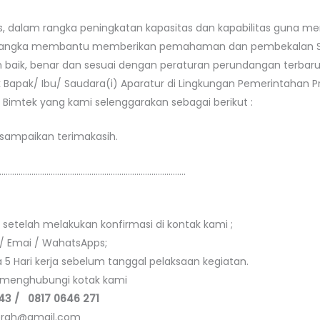
, dalam rangka peningkatan kapasitas dan kapabilitas guna men
m rangka membantu memberikan pemahaman dan pembekalan S
 baik, benar dan sesuai dengan peraturan perundangan terba
Bapak/ Ibu/ Saudara(i) Aparatur di Lingkungan Pemerintahan 
Bimtek yang kami selenggarakan sebagai berikut :
sampaikan terimakasih.
…………………………………………………………………………….
 setelah melakukan konfirmasi di kontak kami ;
 / Emai / WahatsApps;
 Hari kerja sebelum tanggal pelaksaan kegiatan.
at menghubungi kotak kami
43 / 0817 0646 271
aerah@gmail.com