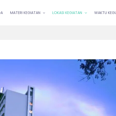
DA
MATERI KEGIATAN
LOKASI KEGIATAN
WAKTU KEG