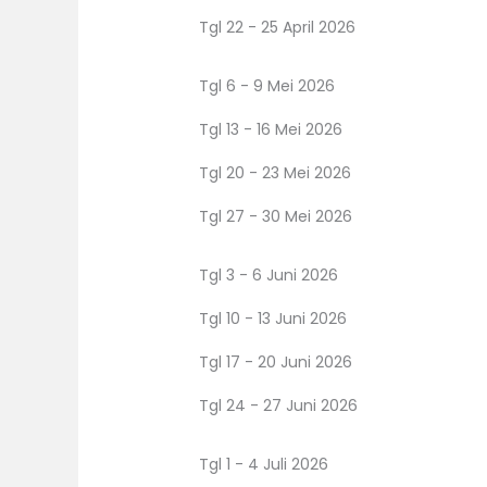
Tgl 22 - 25 April 2026
Tgl 6 - 9 Mei 2026
Tgl 13 - 16 Mei 2026
Tgl 20 - 23 Mei 2026
Tgl 27 - 30 Mei 2026
Tgl 3 - 6 Juni 2026
Tgl 10 - 13 Juni 2026
Tgl 17 - 20 Juni 2026
Tgl 24 - 27 Juni 2026
Tgl 1 - 4 Juli 2026