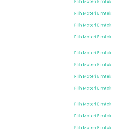
Pilih Materi Bimtek
Pilih Materi Bimtek
Pilih Materi Bimtek
Pilih Materi Bimtek
Pilih Materi Bimtek
Pilih Materi Bimtek
Pilih Materi Bimtek
Pilih Materi Bimtek
Pilih Materi Bimtek
Pilih Materi Bimtek
Pilih Materi Bimtek