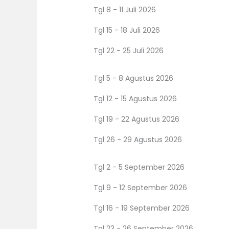
Tgl 8 - 11 Juli 2026
Tgl 15 - 18 Juli 2026
Tgl 22 - 25 Juli 2026
Tgl 5 - 8 Agustus 2026
Tgl 12 - 15 Agustus 2026
Tgl 19 - 22 Agustus 2026
Tgl 26 - 29 Agustus 2026
Tgl 2 - 5 September 2026
Tgl 9 - 12 September 2026
Tgl 16 - 19 September 2026
Tgl 23 - 26 September 2026