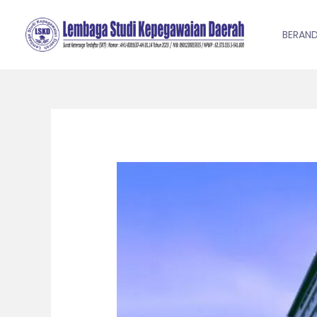
Lewati
ke
BERAN
konten