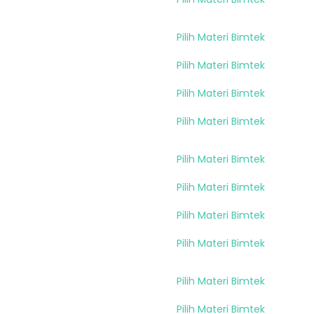
Pilih Materi Bimtek
Pilih Materi Bimtek
Pilih Materi Bimtek
Pilih Materi Bimtek
Pilih Materi Bimtek
Pilih Materi Bimtek
Pilih Materi Bimtek
Pilih Materi Bimtek
Pilih Materi Bimtek
Pilih Materi Bimtek