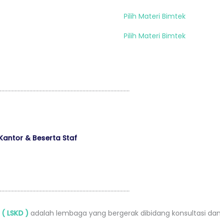
Pilih Materi Bimtek
Pilih Materi Bimtek
……………………………………………………………………………..
Kantor & Beserta Staf
……………………………………………………………………………..
( LSKD )
adalah lembaga yang bergerak dibidang konsultasi dan 