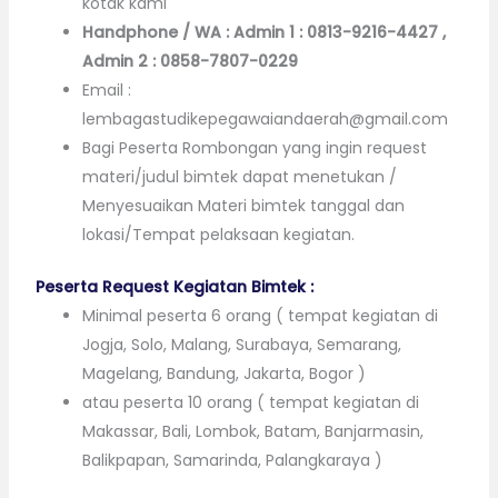
kotak kami
Handphone / WA : Admin 1 : 0813-9216-4427 ,
Admin 2 : 0858-7807-0229
Email :
lembagastudikepegawaiandaerah@gmail.com
Bagi Peserta Rombongan yang ingin request
materi/judul bimtek dapat menetukan /
Menyesuaikan Materi bimtek tanggal dan
lokasi/Tempat pelaksaan kegiatan.
Peserta Request Kegiatan Bimtek :
Minimal peserta 6 orang ( tempat kegiatan di
Jogja, Solo, Malang, Surabaya, Semarang,
Magelang, Bandung, Jakarta, Bogor )
atau peserta 10 orang ( tempat kegiatan di
Makassar, Bali, Lombok, Batam, Banjarmasin,
Balikpapan, Samarinda, Palangkaraya )