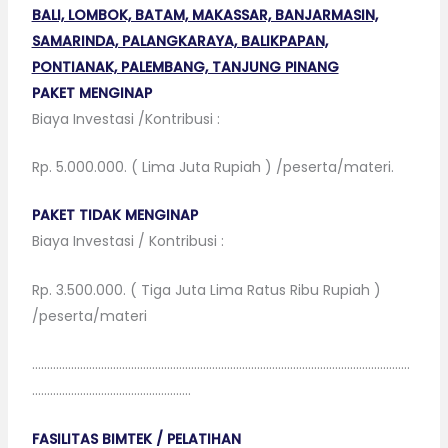
BALI, LOMBOK, BATAM, MAKASSAR, BANJARMASIN,
SAMARINDA, PALANGKARAYA, BALIKPAPAN,
PONTIANAK, PALEMBANG, TANJUNG PINANG
PAKET MENGINAP
Biaya Investasi /Kontribusi :
Rp. 5.000.000. ( Lima Juta Rupiah ) /peserta/materi.
PAKET TIDAK MENGINAP
Biaya Investasi / Kontribusi :
Rp. 3.500.000. ( Tiga Juta Lima Ratus Ribu Rupiah )
/peserta/materi
………………………………………………………………………………………………………………
……………………………………………..
FASILITAS BIMTEK / PELATIHAN