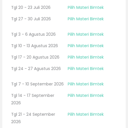
Tgl 20 - 23 Juli 2026
Pilih Materi Bimtek
Tgl 27 - 30 Juli 2026
Pilih Materi Bimtek
Tgl 3 - 6 Agustus 2026
Pilih Materi Bimtek
Tgl 10 - 13 Agustus 2026
Pilih Materi Bimtek
Tgl 17 - 20 Agustus 2026
Pilih Materi Bimtek
Tgl 24 - 27 Agustus 2026
Pilih Materi Bimtek
Tgl 7 - 10 September 2026
Pilih Materi Bimtek
Tgl 14 - 17 September
Pilih Materi Bimtek
2026
Tgl 21 - 24 September
Pilih Materi Bimtek
2026