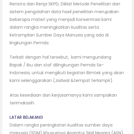
Renstra dan Renja SKPD, Diklat Metode Penelitian dan
sistem pengolahan data hasil penelitian merupakan
beberapa materi yang menjadi konsentrasi kami
dalam rangka meningkatkan kualitas serta
ketrampilan Sumber Daya Manusia yang ada di
lingkungan Pemda.
Terkait dengan hal tersebut, kami mengundang
Bapak / Ibu dan staf dilingkungan Pemda Se-
Indonesia, untuk mengikuti kegiatan Bimtek yang akan
kami selenggarakan (Jadwal &tempat terlampir).
Atas kesediaan dan kerjasamanya kami sampaikan
terimakasih.
LATAR BELAKANG
Dalam rangka peningkatan kualitas sumber daya
manusia (SDM) khususnya Aparatur Sipil Negara (ASN),