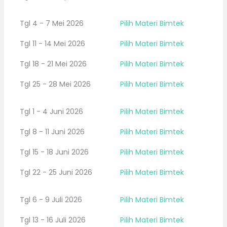
Tgl 4 - 7 Mei 2026
Pilih Materi Bimtek
Tgl 11 - 14 Mei 2026
Pilih Materi Bimtek
Tgl 18 - 21 Mei 2026
Pilih Materi Bimtek
Tgl 25 - 28 Mei 2026
Pilih Materi Bimtek
Tgl 1 - 4 Juni 2026
Pilih Materi Bimtek
Tgl 8 - 11 Juni 2026
Pilih Materi Bimtek
Tgl 15 - 18 Juni 2026
Pilih Materi Bimtek
Tgl 22 - 25 Juni 2026
Pilih Materi Bimtek
Tgl 6 - 9 Juli 2026
Pilih Materi Bimtek
Tgl 13 - 16 Juli 2026
Pilih Materi Bimtek