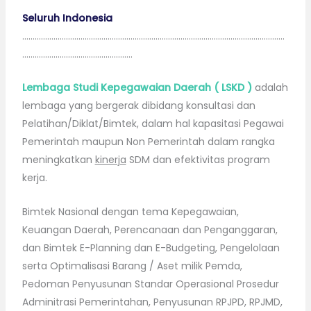
Seluruh Indonesia
………………………………………………………………………………………………………………
……………………………………………..
Lembaga Studi Kepegawaian Daerah ( LSKD )
adalah
lembaga yang bergerak dibidang konsultasi dan
Pelatihan/Diklat/Bimtek, dalam hal kapasitasi Pegawai
Pemerintah maupun Non Pemerintah dalam rangka
meningkatkan
kinerja
SDM dan efektivitas program
kerja.
Bimtek Nasional dengan tema Kepegawaian,
Keuangan Daerah, Perencanaan dan Penganggaran,
dan Bimtek E-Planning dan E-Budgeting, Pengelolaan
serta Optimalisasi Barang / Aset milik Pemda,
Pedoman Penyusunan Standar Operasional Prosedur
Adminitrasi Pemerintahan, Penyusunan RPJPD, RPJMD,