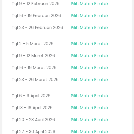
Tgl 9 - 12 Februari 2026
Pilih Materi Bimtek
Tgl 16 - 19 Februari 2026
Pilih Materi Bimtek
Tgl 23 - 26 Februari 2026
Pilih Materi Bimtek
Tgl 2 - 5 Maret 2026
Pilih Materi Bimtek
Tgl 9 - 12 Maret 2026
Pilih Materi Bimtek
Tgl 16 - 19 Maret 2026
Pilih Materi Bimtek
Tgl 23 - 26 Maret 2026
Pilih Materi Bimtek
Tgl 6 - 9 April 2026
Pilih Materi Bimtek
Tgl 13 - 16 April 2026
Pilih Materi Bimtek
Tgl 20 - 23 April 2026
Pilih Materi Bimtek
Tgl 27 - 30 April 2026
Pilih Materi Bimtek