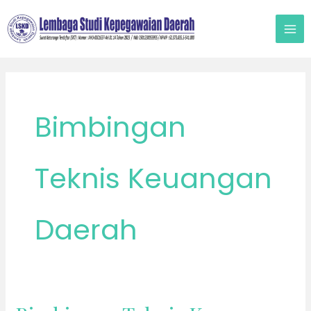
Lewati
ke
konten
Bimbingan
Teknis Keuangan
Daerah
Bimbingan