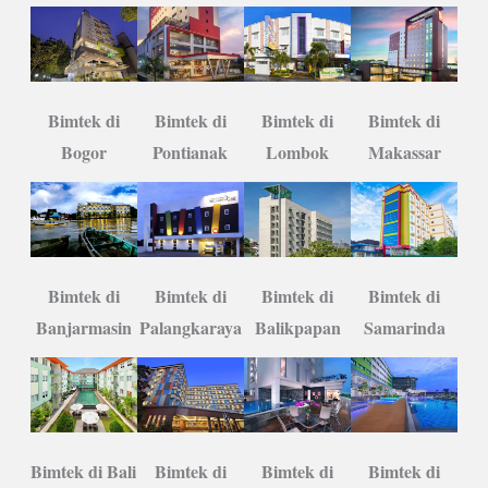
Bimtek di
Bimtek di
Bimtek di
Bimtek di
Lombok
Bogor
Pontianak
Makassar
Bimtek di
Bimtek di
Bimtek di
Bimtek di
Banjarmasin
Balikpapan
Samarinda
Palangkaraya
Bimtek di Bali
Bimtek di
Bimtek di
Bimtek di