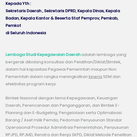
Kepada Yth :
Sekretaris Daerah , Sekretaris DPRD, Kepala Dinas, Kepala
Badan, Kepala Kantor & Beserta Staf Pemprov, Pemkab,
Pemkot
di Seluruh Indonesia
Lembaga Studi Kepegawaian Daerah
adalah lembaga yang
bergerak dibidang konsultasi dan Pelatihan/Diklat/Bimtek,
dalam hal kapasitasi Pegawai Pemerintah maupun Non
Pemerintah dalam rangka meningkatkan
kinerja
SDM dan
efektivitas program kerja.
Bimtek Nasional dengan tema Kepegawaian, Keuangan
Daerah, Perencanaan dan Penganggaran, dan Bimtek E-
Planning dan E-Budgeting, Pengelolaan serta Optimalisasi
Barang / Aset milik Pemda, Pedoman Penyusunan Standar
Operasional Prosedur Adminitrasi Pemerintahan, Penyusunan
RPJPD, RPJMD, Renstra dan Renja SKPD, Diklat Metode Penelitian