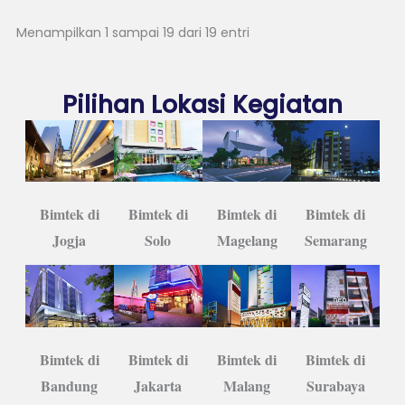
Menampilkan 1 sampai 19 dari 19 entri
Pilihan Lokasi Kegiatan
Bimtek di
Bimtek di
Bimtek di
Bimtek di
Semarang
Jogja
Solo
Magelang
Bimtek di
Bimtek di
Bimtek di
Bimtek di
Bandung
Jakarta
Malang
Surabaya