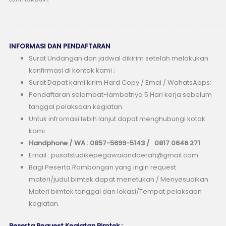
………………………………………………………………………………………………………………………………
INFORMASI DAN PENDAFTARAN
Surat Undangan dan jadwal dikirim setelah melakukan
konfirmasi di kontak kami ;
Surat Dapat kami kirim Hard Copy / Emai / WahatsApps;
Pendaftaran selambat-lambatnya 5 Hari kerja sebelum
tanggal pelaksaan kegiatan.
Untuk infromasi lebih lanjut dapat menghubungi kotak
kami
Handphone / WA : 0857-5699-5143 / 0817 0646 271
Email : pusatstudikepegawaiandaerah@gmail.com
Bagi Peserta Rombongan yang ingin request
materi/judul bimtek dapat menetukan / Menyesuaikan
Materi bimtek tanggal dan lokasi/Tempat pelaksaan
kegiatan.
Peserta Request Kegiatan Bimtek :