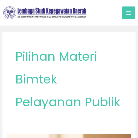
Lewati
ke
konten
Pilihan Materi
Bimtek
Pelayanan Publik
Bimtek