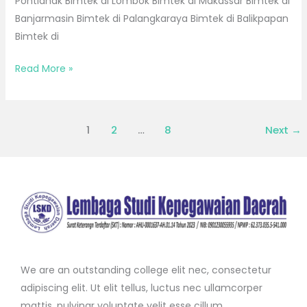
Pontianak Bimtek di Lombok Bimtek di Makassar Bimtek di
Banjarmasin Bimtek di Palangkaraya Bimtek di Balikpapan
Bimtek di
Read More »
1
2
…
8
Next
→
We are an outstanding college elit nec, consectetur
adipiscing elit. Ut elit tellus, luctus nec ullamcorper
mattis, pulvinar voluptate velit esse cillum.