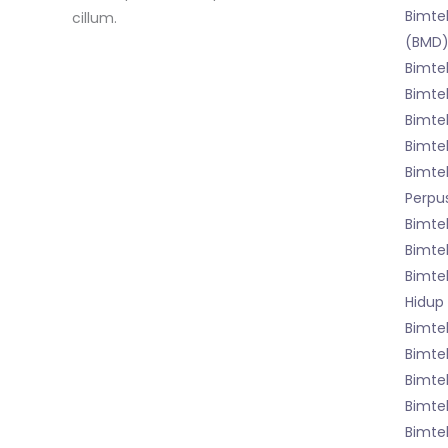
Bimtek
cillum.
(BMD
Bimte
Bimte
Bimte
Bimte
Bimte
Perpu
Bimte
Bimte
Bimte
Hidup
Bimte
Bimtek
Bimte
Bimte
Bimtek