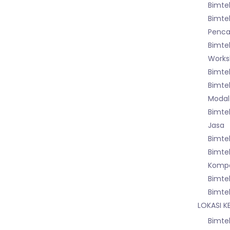
Bimtek
Bimte
Pencat
Bimte
Worksh
Bimte
Bimte
Modal
Bimte
Jasa
Bimte
Bimte
Kompo
Bimte
Bimte
LOKASI K
Bimtek