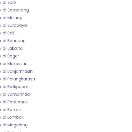
 di Solo
k di Semarang
k di Malang
k di Surabaya
 di Bali
k di Bandung
 di Jakarta
 di Bogor
k di Makassar
k di Banjarmasin
k di Palangkaraya
 di Balikpapan
k di Samarinda
 di Pontianak
k di Batam
k di Lombok
k di Magelang