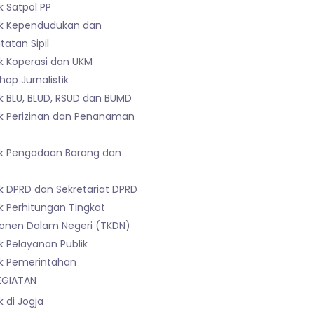
 Satpol PP
k Kependudukan dan
atan Sipil
k Koperasi dan UKM
op Jurnalistik
k BLU, BLUD, RSUD dan BUMD
k Perizinan dan Penanaman
k Pengadaan Barang dan
k DPRD dan Sekretariat DPRD
k Perhitungan Tingkat
nen Dalam Negeri (TKDN)
k Pelayanan Publik
k Pemerintahan
EGIATAN
 di Jogja