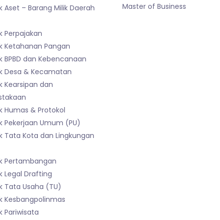
Master of Business
 Aset – Barang Milik Daerah
)
k Perpajakan
k Ketahanan Pangan
k BPBD dan Kebencanaan
k Desa & Kecamatan
k Kearsipan dan
stakaan
k Humas & Protokol
k Pekerjaan Umum (PU)
k Tata Kota dan Lingkungan
k Pertambangan
 Legal Drafting
k Tata Usaha (TU)
k Kesbangpolinmas
 Pariwisata