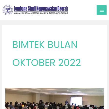
Lewati
ke
konten
BIMTEK BULAN
OKTOBER 2022
OKTOBER
2022