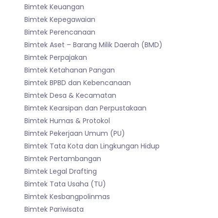
Bimtek Keuangan
Bimtek Kepegawaian
Bimtek Perencanaan
Bimtek Aset – Barang Milik Daerah (BMD)
Bimtek Perpajakan
Bimtek Ketahanan Pangan
Bimtek BPBD dan Kebencanaan
Bimtek Desa & Kecamatan
Bimtek Kearsipan dan Perpustakaan
Bimtek Humas & Protokol
Bimtek Pekerjaan Umum (PU)
Bimtek Tata Kota dan Lingkungan Hidup
Bimtek Pertambangan
Bimtek Legal Drafting
Bimtek Tata Usaha (TU)
Bimtek Kesbangpolinmas
Bimtek Pariwisata