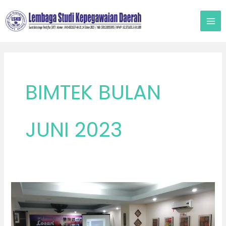
Lewati
ke
konten
BIMTEK BULAN
JUNI 2023
JUNI
2023