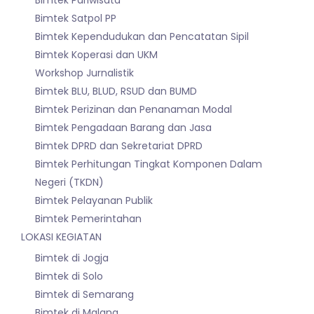
Bimtek Pariwisata
Bimtek Satpol PP
Bimtek Kependudukan dan Pencatatan Sipil
Bimtek Koperasi dan UKM
Workshop Jurnalistik
Bimtek BLU, BLUD, RSUD dan BUMD
Bimtek Perizinan dan Penanaman Modal
Bimtek Pengadaan Barang dan Jasa
Bimtek DPRD dan Sekretariat DPRD
Bimtek Perhitungan Tingkat Komponen Dalam
Negeri (TKDN)
Bimtek Pelayanan Publik
Bimtek Pemerintahan
LOKASI KEGIATAN
Bimtek di Jogja
Bimtek di Solo
Bimtek di Semarang
Bimtek di Malang