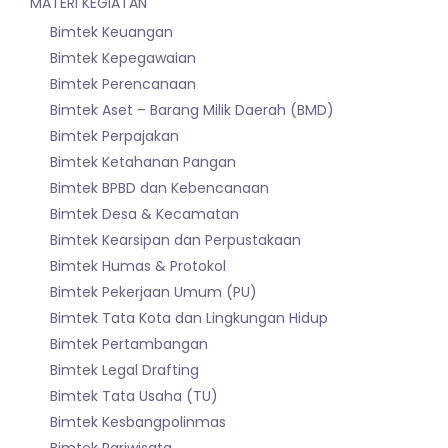
MATERI KEGIATAN
Bimtek Keuangan
Bimtek Kepegawaian
Bimtek Perencanaan
Bimtek Aset – Barang Milik Daerah (BMD)
Bimtek Perpajakan
Bimtek Ketahanan Pangan
Bimtek BPBD dan Kebencanaan
Bimtek Desa & Kecamatan
Bimtek Kearsipan dan Perpustakaan
Bimtek Humas & Protokol
Bimtek Pekerjaan Umum (PU)
Bimtek Tata Kota dan Lingkungan Hidup
Bimtek Pertambangan
Bimtek Legal Drafting
Bimtek Tata Usaha (TU)
Bimtek Kesbangpolinmas