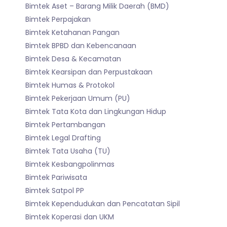
Bimtek Aset – Barang Milik Daerah (BMD)
Bimtek Perpajakan
Bimtek Ketahanan Pangan
Bimtek BPBD dan Kebencanaan
Bimtek Desa & Kecamatan
Bimtek Kearsipan dan Perpustakaan
Bimtek Humas & Protokol
Bimtek Pekerjaan Umum (PU)
Bimtek Tata Kota dan Lingkungan Hidup
Bimtek Pertambangan
Bimtek Legal Drafting
Bimtek Tata Usaha (TU)
Bimtek Kesbangpolinmas
Bimtek Pariwisata
Bimtek Satpol PP
Bimtek Kependudukan dan Pencatatan Sipil
Bimtek Koperasi dan UKM