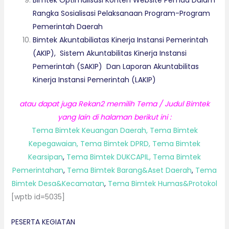
Bimtek Optimalisasi Konten Website Pemda Dalam
Rangka Sosialisasi Pelaksanaan Program-Program
Pemerintah Daerah
Bimtek Akuntabiliatas Kinerja Instansi Pemerintah
(AKIP), Sistem Akuntabilitas Kinerja Instansi
Pemerintah (SAKIP) Dan Laporan Akuntabilitas
Kinerja Instansi Pemerintah (LAKIP)
atau dapat juga
Rekan2
memilih Tema / Judul Bimtek
yang lain di halaman berikut ini :
Tema Bimtek Keuangan Daerah,
Tema Bimtek
Kepegawaian,
Tema Bimtek DPRD,
Tema Bimtek
Kearsipan
,
Tema Bimtek DUKCAPIL,
Tema Bimtek
Pemerintahan
,
Tema Bimtek Barang&Aset Daerah
,
Tema
Bimtek Desa&Kecamatan
,
Tema Bimtek Humas&Protokol
[wptb id=5035]
PESERTA KEGIATAN