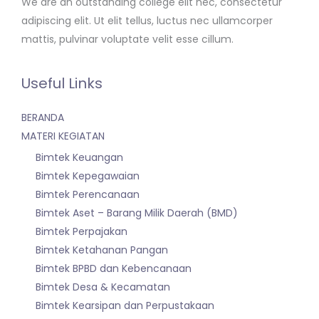
We are an outstanding college elit nec, consectetur
adipiscing elit. Ut elit tellus, luctus nec ullamcorper
mattis, pulvinar voluptate velit esse cillum.
Useful Links
BERANDA
MATERI KEGIATAN
Bimtek Keuangan
Bimtek Kepegawaian
Bimtek Perencanaan
Bimtek Aset – Barang Milik Daerah (BMD)
Bimtek Perpajakan
Bimtek Ketahanan Pangan
Bimtek BPBD dan Kebencanaan
Bimtek Desa & Kecamatan
Bimtek Kearsipan dan Perpustakaan