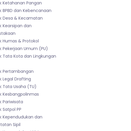
k Ketahanan Pangan
k BPBD dan Kebencanaan
k Desa & Kecamatan
k Kearsipan dan
stakaan
k Humas & Protokol
k Pekerjaan Umum (PU)
k Tata Kota dan Lingkungan
k Pertambangan
 Legal Drafting
k Tata Usaha (TU)
k Kesbangpolinmas
 Pariwisata
 Satpol PP
k Kependudukan dan
atan Sipil