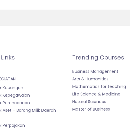
 Links
Trending Courses
Business Management
EGIATAN
Arts & Humanities
Mathematics for teaching
k Keuangan
Life Science & Medicine
k Kepegawaian
Natural Sciences
k Perencanaan
Master of Business
 Aset – Barang Milik Daerah
)
k Perpajakan