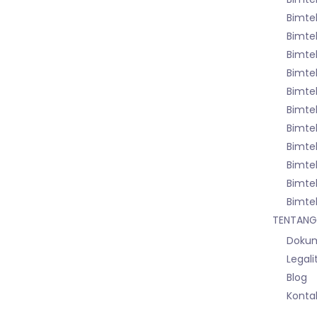
Bimtek
Bimte
Bimtek
Bimte
Bimte
Bimtek
Bimte
Bimte
Bimte
Bimte
Bimte
TENTANG
Dokum
Legali
Blog
Konta