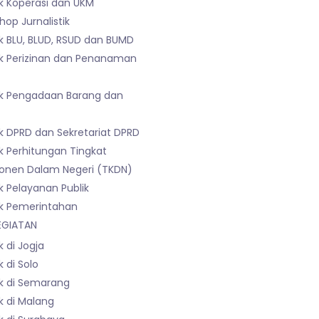
k Koperasi dan UKM
op Jurnalistik
k BLU, BLUD, RSUD dan BUMD
k Perizinan dan Penanaman
k Pengadaan Barang dan
k DPRD dan Sekretariat DPRD
k Perhitungan Tingkat
nen Dalam Negeri (TKDN)
k Pelayanan Publik
k Pemerintahan
EGIATAN
 di Jogja
 di Solo
k di Semarang
k di Malang