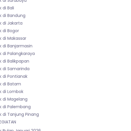
k di Surabaya
 di Bali
k di Bandung
 di Jakarta
 di Bogor
k di Makassar
k di Banjarmasin
k di Palangkaraya
 di Balikpapan
k di Samarinda
 di Pontianak
k di Batam
k di Lombok
k di Magelang
k di Palembang
k di Tanjung Pinang
EGIATAN
k Bulan Januari 2026