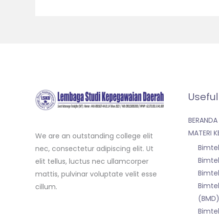
Useful
BERANDA
MATERI K
We are an outstanding college elit
Bimte
nec, consectetur adipiscing elit. Ut
Bimte
elit tellus, luctus nec ullamcorper
Bimte
mattis, pulvinar voluptate velit esse
Bimtek
cillum.
(BMD
Bimte