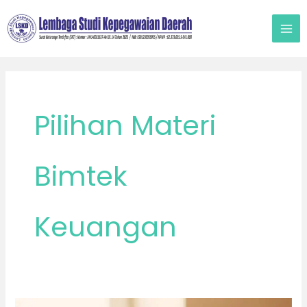
Lewati
ke
konten
Pilihan Materi
Bimtek
Keuangan
Bimtek