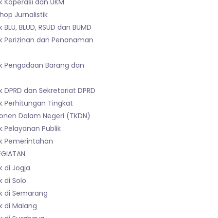
k Koperasi dan UKM
op Jurnalistik
k BLU, BLUD, RSUD dan BUMD
k Perizinan dan Penanaman
k Pengadaan Barang dan
k DPRD dan Sekretariat DPRD
k Perhitungan Tingkat
nen Dalam Negeri (TKDN)
k Pelayanan Publik
k Pemerintahan
EGIATAN
 di Jogja
 di Solo
k di Semarang
k di Malang