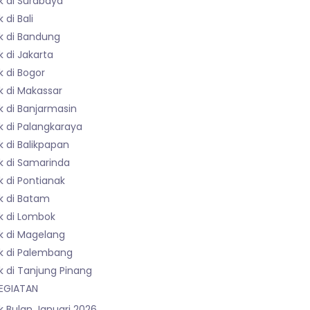
k di Surabaya
 di Bali
k di Bandung
 di Jakarta
 di Bogor
k di Makassar
k di Banjarmasin
k di Palangkaraya
 di Balikpapan
k di Samarinda
 di Pontianak
k di Batam
k di Lombok
k di Magelang
k di Palembang
k di Tanjung Pinang
EGIATAN
k Bulan Januari 2026