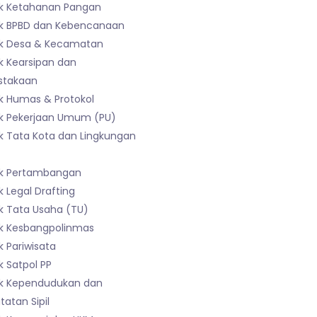
k Ketahanan Pangan
k BPBD dan Kebencanaan
k Desa & Kecamatan
k Kearsipan dan
stakaan
k Humas & Protokol
k Pekerjaan Umum (PU)
k Tata Kota dan Lingkungan
k Pertambangan
 Legal Drafting
k Tata Usaha (TU)
k Kesbangpolinmas
 Pariwisata
 Satpol PP
k Kependudukan dan
atan Sipil