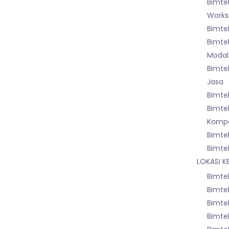
Bimte
Worksh
Bimte
Bimte
Modal
Bimte
Jasa
Bimte
Bimte
Kompo
Bimte
Bimte
LOKASI K
Bimtek
Bimtek
Bimte
Bimte