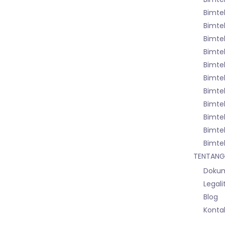
Bimtek
Bimte
Bimtek
Bimte
Bimte
Bimtek
Bimte
Bimte
Bimte
Bimte
Bimte
TENTANG
Dokum
Legali
Blog
Konta