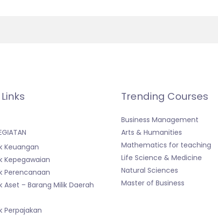
 Links
Trending Courses
Business Management
EGIATAN
Arts & Humanities
Mathematics for teaching
k Keuangan
Life Science & Medicine
k Kepegawaian
Natural Sciences
k Perencanaan
Master of Business
 Aset – Barang Milik Daerah
)
k Perpajakan