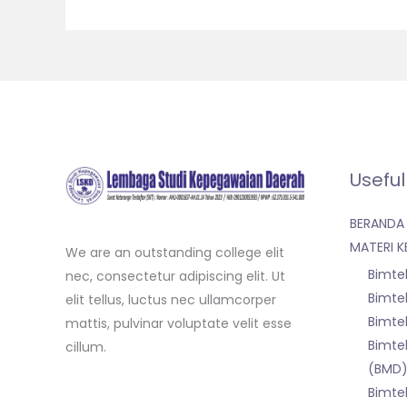
Useful
BERANDA
MATERI K
We are an outstanding college elit
Bimte
nec, consectetur adipiscing elit. Ut
Bimte
elit tellus, luctus nec ullamcorper
Bimte
mattis, pulvinar voluptate velit esse
Bimtek
cillum.
(BMD
Bimte