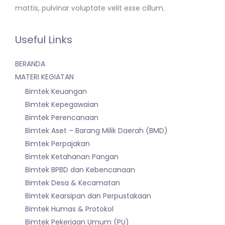
mattis, pulvinar voluptate velit esse cillum.
Useful Links
BERANDA
MATERI KEGIATAN
Bimtek Keuangan
Bimtek Kepegawaian
Bimtek Perencanaan
Bimtek Aset – Barang Milik Daerah (BMD)
Bimtek Perpajakan
Bimtek Ketahanan Pangan
Bimtek BPBD dan Kebencanaan
Bimtek Desa & Kecamatan
Bimtek Kearsipan dan Perpustakaan
Bimtek Humas & Protokol
Bimtek Pekerjaan Umum (PU)