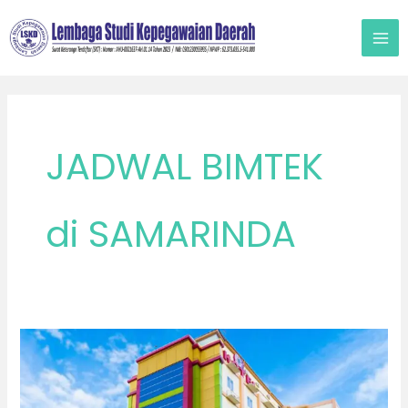
Lewati
ke
konten
JADWAL BIMTEK
di SAMARINDA
Bimtek
di
Samarinda