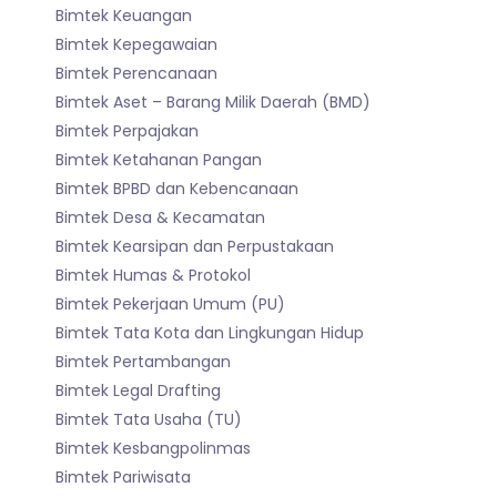
Bimtek Keuangan
Bimtek Kepegawaian
Bimtek Perencanaan
Bimtek Aset – Barang Milik Daerah (BMD)
Bimtek Perpajakan
Bimtek Ketahanan Pangan
Bimtek BPBD dan Kebencanaan
Bimtek Desa & Kecamatan
Bimtek Kearsipan dan Perpustakaan
Bimtek Humas & Protokol
Bimtek Pekerjaan Umum (PU)
Bimtek Tata Kota dan Lingkungan Hidup
Bimtek Pertambangan
Bimtek Legal Drafting
Bimtek Tata Usaha (TU)
Bimtek Kesbangpolinmas
Bimtek Pariwisata