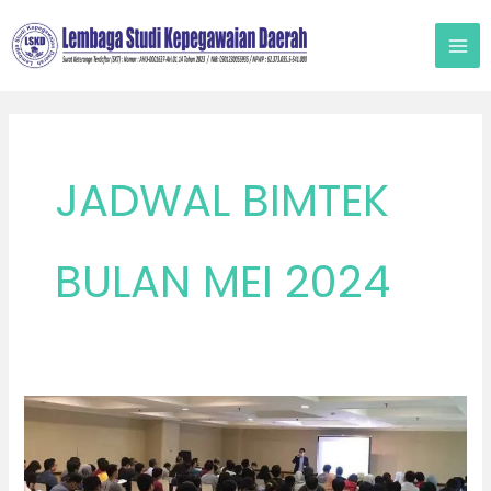
Lewati
ke
konten
JADWAL BIMTEK
BULAN MEI 2024
MEI
2024