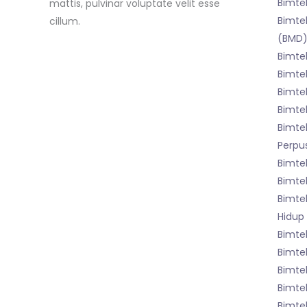
Bimte
mattis, pulvinar voluptate velit esse
Bimtek
cillum.
(BMD
Bimte
Bimte
Bimte
Bimte
Bimte
Perpu
Bimte
Bimte
Bimte
Hidup
Bimte
Bimtek
Bimte
Bimte
Bimtek