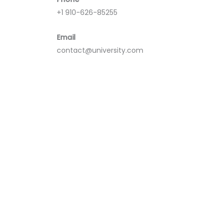
+1 910-626-85255
Email
contact@university.com