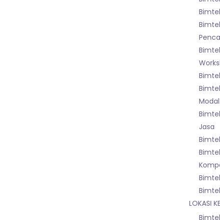
Bimtek
Bimte
Pencat
Bimte
Worksh
Bimte
Bimte
Modal
Bimte
Jasa
Bimte
Bimte
Kompo
Bimte
Bimte
LOKASI K
Bimtek