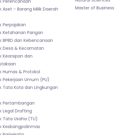
Natural Sciences
k Perencanaan
Master of Business
 Aset – Barang Milik Daerah
)
k Perpajakan
k Ketahanan Pangan
k BPBD dan Kebencanaan
k Desa & Kecamatan
k Kearsipan dan
stakaan
k Humas & Protokol
k Pekerjaan Umum (PU)
k Tata Kota dan Lingkungan
k Pertambangan
 Legal Drafting
k Tata Usaha (TU)
k Kesbangpolinmas
 Pariwisata