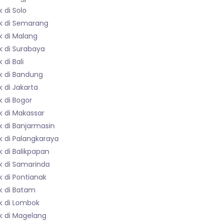
 di Solo
k di Semarang
k di Malang
k di Surabaya
 di Bali
k di Bandung
 di Jakarta
 di Bogor
k di Makassar
k di Banjarmasin
k di Palangkaraya
 di Balikpapan
k di Samarinda
 di Pontianak
k di Batam
k di Lombok
k di Magelang