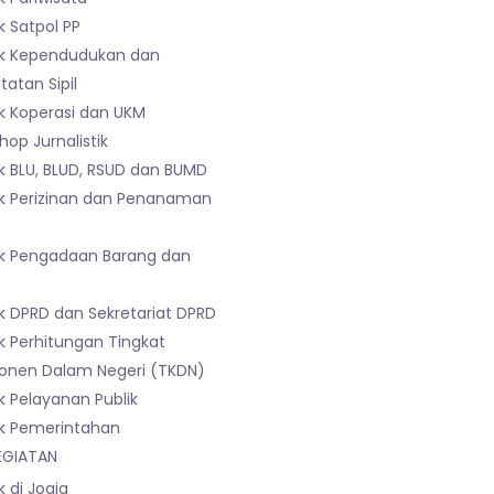
 Satpol PP
k Kependudukan dan
atan Sipil
k Koperasi dan UKM
op Jurnalistik
k BLU, BLUD, RSUD dan BUMD
k Perizinan dan Penanaman
k Pengadaan Barang dan
k DPRD dan Sekretariat DPRD
k Perhitungan Tingkat
nen Dalam Negeri (TKDN)
k Pelayanan Publik
k Pemerintahan
EGIATAN
 di Jogja