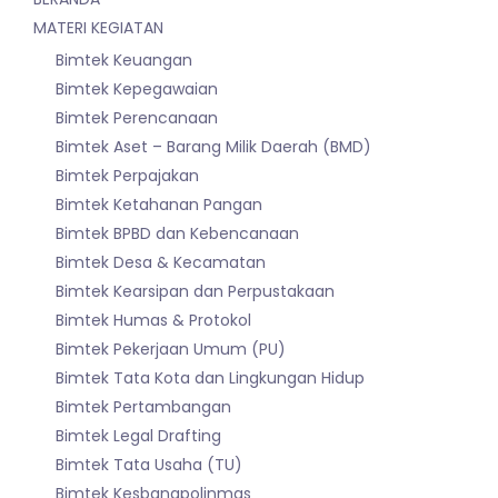
MATERI KEGIATAN
Bimtek Keuangan
Bimtek Kepegawaian
Bimtek Perencanaan
Bimtek Aset – Barang Milik Daerah (BMD)
Bimtek Perpajakan
Bimtek Ketahanan Pangan
Bimtek BPBD dan Kebencanaan
Bimtek Desa & Kecamatan
Bimtek Kearsipan dan Perpustakaan
Bimtek Humas & Protokol
Bimtek Pekerjaan Umum (PU)
Bimtek Tata Kota dan Lingkungan Hidup
Bimtek Pertambangan
Bimtek Legal Drafting
Bimtek Tata Usaha (TU)
Bimtek Kesbangpolinmas