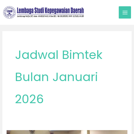
Lewati
ke
konten
Jadwal Bimtek
Bulan Januari
2026
Bimtek