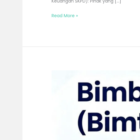
Keuangan SKPD): Pihak yang […]
Read More »
Bimtek
Penerapan
Sistem
Informasi
Pemerintahan
Daerah
Republik
Indonesia
(SIPD