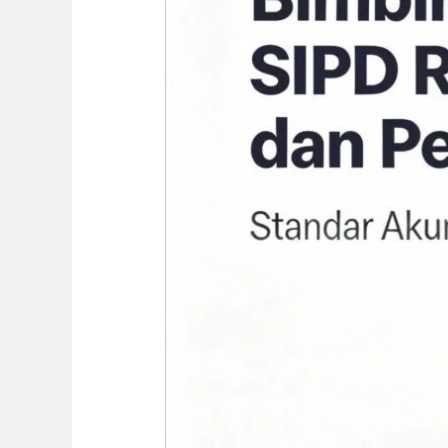
RI
Implementasi
Modul
Akuntansi
dan
Pelaporan
(AKLAP)