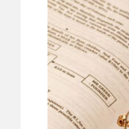
Bimtek
Perizinan
dan
Penanaman
Modal