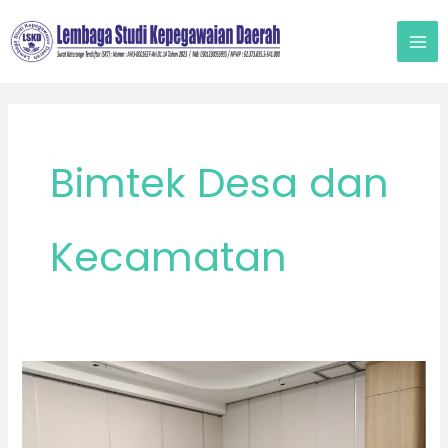
Lewati
ke
konten
Bimtek Desa dan
Kecamatan
Bimtek
Bulan
Desember