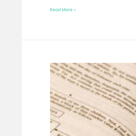
Read More »
Bimtek
Perizinan
dan
Penanaman
Modal