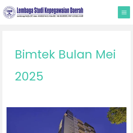
Lewati
ke
konten
Bimtek Bulan Mei
2025
Bimtek
di
Bogor