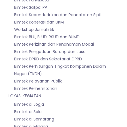
Bimtek Pariwisata
Bimtek Satpol PP
Bimtek Kependudukan dan Pencatatan Sipil
Bimtek Koperasi dan UKM
Workshop Jurnalistik
Bimtek BLU, BLUD, RSUD dan BUMD
Bimtek Perizinan dan Penanaman Modal
Bimtek Pengadaan Barang dan Jasa
Bimtek DPRD dan Sekretariat DPRD
Bimtek Perhitungan Tingkat Komponen Dalam
Negeri (TKDN)
Bimtek Pelayanan Publik
Bimtek Pemerintahan
LOKASI KEGIATAN
Bimtek di Jogja
Bimtek di Solo
Bimtek di Semarang
Bimtek di Malang