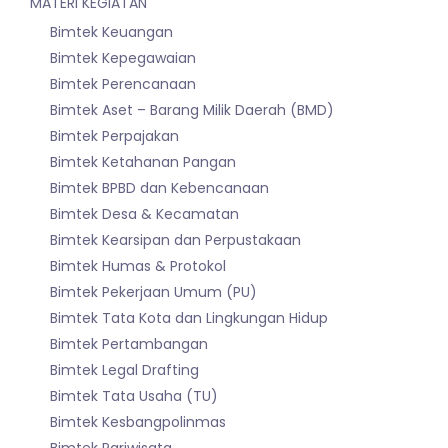
MATERI KEGIATAN
Bimtek Keuangan
Bimtek Kepegawaian
Bimtek Perencanaan
Bimtek Aset – Barang Milik Daerah (BMD)
Bimtek Perpajakan
Bimtek Ketahanan Pangan
Bimtek BPBD dan Kebencanaan
Bimtek Desa & Kecamatan
Bimtek Kearsipan dan Perpustakaan
Bimtek Humas & Protokol
Bimtek Pekerjaan Umum (PU)
Bimtek Tata Kota dan Lingkungan Hidup
Bimtek Pertambangan
Bimtek Legal Drafting
Bimtek Tata Usaha (TU)
Bimtek Kesbangpolinmas