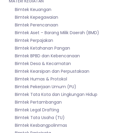
MATERI KEGIATAN
Bimtek Keuangan
Bimtek Kepegawaian
Bimtek Perencanaan
Bimtek Aset – Barang Milik Daerah (BMD)
Bimtek Perpajakan
Bimtek Ketahanan Pangan
Bimtek BPBD dan Kebencanaan
Bimtek Desa & Kecamatan
Bimtek Kearsipan dan Perpustakaan
Bimtek Humas & Protokol
Bimtek Pekerjaan Umum (PU)
Bimtek Tata Kota dan Lingkungan Hidup
Bimtek Pertambangan
Bimtek Legal Drafting
Bimtek Tata Usaha (TU)
Bimtek Kesbangpolinmas